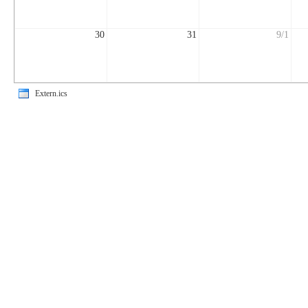
30
31
9/1
Extern.ics