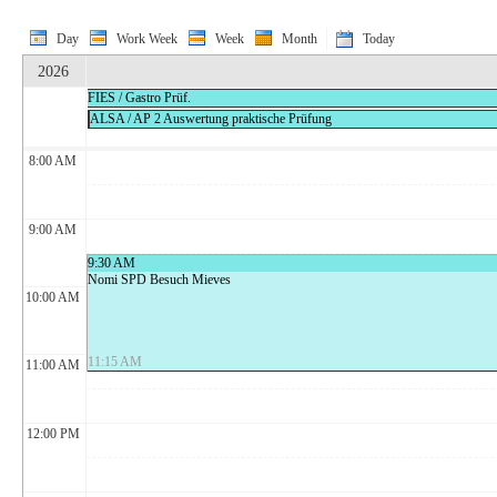
Day
Work Week
Week
Month
Today
2026
FIES / Gastro Prüf.
ALSA / AP 2 Auswertung praktische Prüfung
8:00 AM
9:00 AM
9:30 AM
Nomi SPD Besuch Mieves
10:00 AM
11:15 AM
11:00 AM
12:00 PM